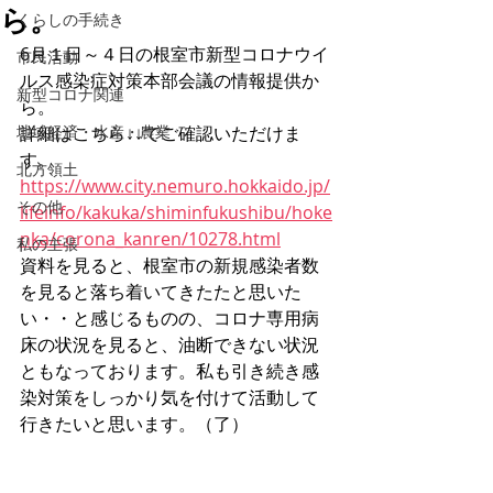
ら。
くらしの手続き
6月１日～４日の根室市新型コロナウイ
市民活動
ルス感染症対策本部会議の情報提供か
新型コロナ関連
ら。
地域経済・水産・農業
詳細はこちら↓↓でご確認いただけま
す。
北方領土
https://www.city.nemuro.hokkaido.jp/
その他
lifeinfo/kakuka/shiminfukushibu/hoke
nka/corona_kanren/10278.html
私の主張
資料を見ると、根室市の新規感染者数
を見ると落ち着いてきたたと思いた
い・・と感じるものの、コロナ専用病
床の状況を見ると、油断できない状況
ともなっております。私も引き続き感
染対策をしっかり気を付けて活動して
行きたいと思います。（了）