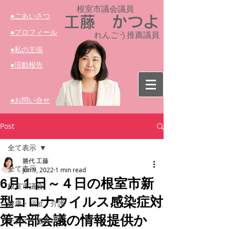
根室市議会議員​
​●ごあいさつ
工藤 かつよ
​●プロフィール
れんごう推薦議員
​●私の主張
​●活動報告
​●お問い合せ
Post
全て表示
勝代 工藤
全て表示
Jun 9, 2022
1 min read
6月１日～４日の根室市新
根室市議会
型コロナウイルス感染症対
健康・福祉・介護
策本部会議の情報提供か
子育て・教育