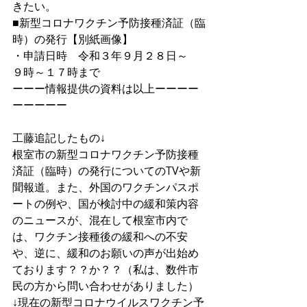
きたい。
■新型コロナワクチン予防接種済証（臨
時）の発行【別紙画像】
・申請日時　令和３年９月２８日～　
９時～１７時まで
ーーー情報提供の資料は以上ーーーー
ーーーーー
工藤追記したもの↓
根室市の新型コロナワクチン予防接種
済証（臨時）の発行についてのTVや新
聞報道。また、外国のワクチンパスポ
ートの例や、国が検討中の緩和策内容
のニュースが、混在して根室市内で
は、ワクチン接種後の緩和への不安
や、逆に、緩和のお願いの声が出始め
ております？？か？？（私は、数件市
民の方から問い合わせがありました）
↓現在の新型コロナウイルスワクチン予