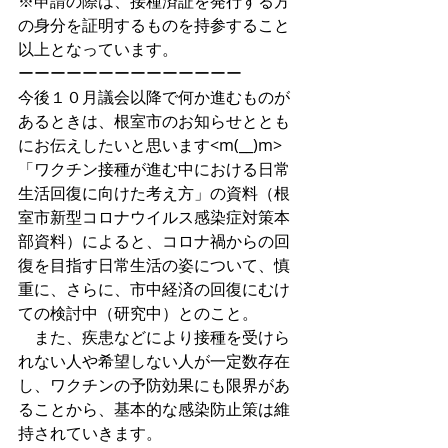
※申請の際は、接種済証を発行する方
の身分を証明するものを持参すること
以上となっています。
ーーーーーーーーーーーーーー
今後１０月議会以降で何か進むものが
あるときは、根室市のお知らせととも
にお伝えしたいと思います<m(__)m>
「ワクチン接種が進む中における日常
生活回復に向けた考え方」の資料（根
室市新型コロナウイルス感染症対策本
部資料）によると、コロナ禍からの回
復を目指す日常生活の姿について、慎
重に、さらに、市中経済の回復にむけ
ての検討中（研究中）とのこと。
　また、疾患などにより接種を受けら
れない人や希望しない人が一定数存在
し、ワクチンの予防効果にも限界があ
ることから、基本的な感染防止策は維
持されていきます。