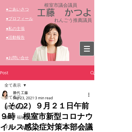
根室市議会議員​
​●ごあいさつ
工藤 かつよ
​●プロフィール
れんごう推薦議員
​●私の主張
​●活動報告
​●お問い合せ
Post
全て表示
勝代 工藤
全て表示
Sep 23, 2021
3 min read
（その2）９月２１日午前
根室市議会
９時 根室市新型コロナウ
健康・福祉・介護
イルス感染症対策本部会議
子育て・教育