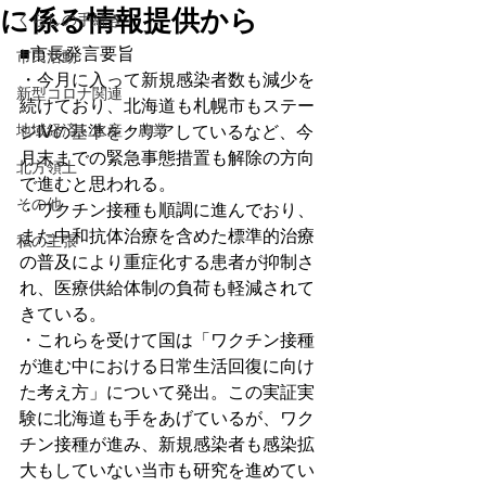
に係る情報提供から
くらしの手続き
■市長発言要旨
市民活動
・今月に入って新規感染者数も減少を
新型コロナ関連
続けており、北海道も札幌市もステー
地域経済・水産・農業
ジⅣの基準をクリアしているなど、今
月末までの緊急事態措置も解除の方向
北方領土
で進むと思われる。
その他
・ワクチン接種も順調に進んでおり、
また中和抗体治療を含めた標準的治療
私の主張
の普及により重症化する患者が抑制さ
れ、医療供給体制の負荷も軽減されて
きている。
・これらを受けて国は「ワクチン接種
が進む中における日常生活回復に向け
た考え方」について発出。この実証実
験に北海道も手をあげているが、ワク
チン接種が進み、新規感染者も感染拡
大もしていない当市も研究を進めてい