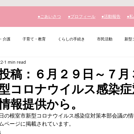
​●ごあいさつ
​●プロフィール
​●活動報告
​●
・介護
子育て・教育
くらしの手続き
市民活動
新型
22
1 min read
その他
私の主張
投稿：６月２９日～７月
型コロナウイルス感染症
情報提供から。
日の根室市新型コロナウイルス感染症対策本部会議の情
ムページに掲載されています。
↓