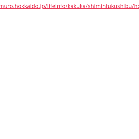
emuro.hokkaido.jp/lifeinfo/kakuka/shiminfukushibu/
l