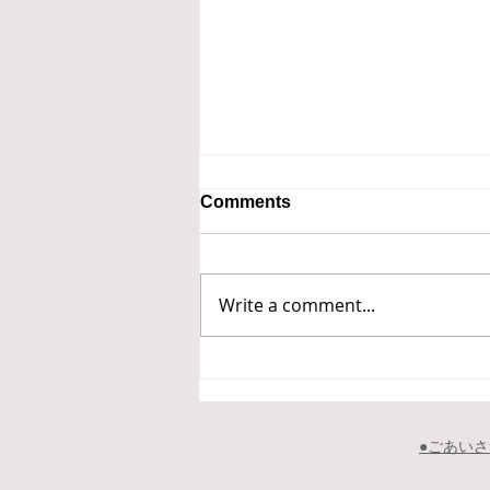
Comments
Write a comment...
令和４年９月１６日～２５日
根室市新型コロナウイルス感
染症対策本部会議の情報提供
​●ごあい
から