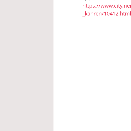
https://www.city.n
_kanren/10412.htm