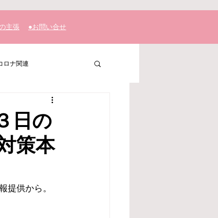
私の主張
​●お問い合せ
コロナ関連
３日の
対策本
報提供から。