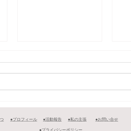
令和４年９月１２日～１５
令和
日 根室市新型コロナウイル
室市
ス感染症対策本部会議の情報
症対
さつ
​●プロフィール
●活動報告
​●私の主張
​●お問い合せ
提供から
ら。
​●プライバシーポリシー