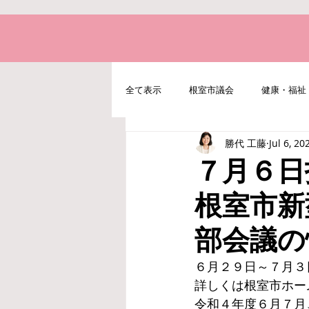
全て表示
根室市議会
健康・福祉
勝代 工藤
Jul 6, 20
地域経済・水産・農業
北方領土
７月６日
根室市新
部会議の
６月２９日～７月３
詳しくは根室市ホー
令和４年度６月７月