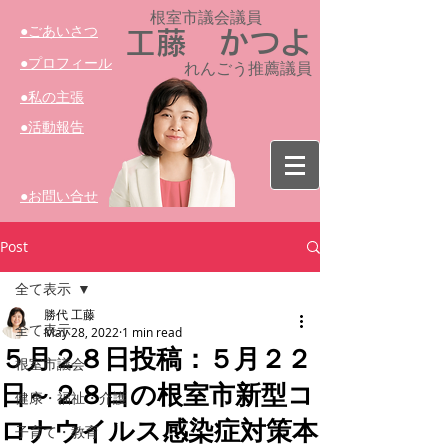
根室市議会議員​
​●ごあいさつ
工藤 かつよ
​●プロフィール
れんごう推薦議員
​●私の主張
​●活動報告
​●お問い合せ
Post
全て表示
勝代 工藤
全て表示
May 28, 2022
1 min read
５月２８日投稿：５月２２
根室市議会
日～２８日の根室市新型コ
健康・福祉・介護
ロナウイルス感染症対策本
子育て・教育