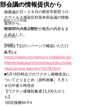
部会議の情報提供から
くらしの手続き
５月２２日～２８日の根室市新型コロ
市民活動
ナウイルス感染症対策本部会議の情報
新型コロナ関連
提供から。
地域経済・水産・農業
根室市内の感染状況や報告の内容をま
とめました。
北方領土
その他
詳細は下記の↓↓ページで確認いただけ
ます。
私の主張
https://www.city.nemuro.hokkaido.jp/
lifeinfo/kakuka/shiminfukushibu/hoke
nka/corona_kanren/10278.html
■5月18日時点でのワクチン接種状況に
ついてとりまとめ（資料画像）５月１
８日午後５時現在　
【ワクチン接種対象者23,200人のう
ち】
1回目接種84.9％