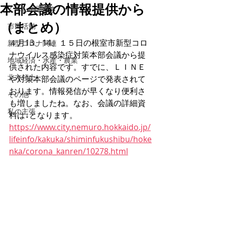
本部会議の情報提供から
くらしの手続き
（まとめ）
市民活動
４月13、14、１５日の根室市新型コロ
新型コロナ関連
ナウイルス感染症対策本部会議から提
地域経済・水産・農業
供された内容です。すでに、ＬＩＮＥ
北方領土
や対策本部会議のページで発表されて
おります。情報発信が早くなり便利さ
その他
も増しましたね。なお、会議の詳細資
私の主張
料は↓となります。
https://www.city.nemuro.hokkaido.jp/
lifeinfo/kakuka/shiminfukushibu/hoke
nka/corona_kanren/10278.html