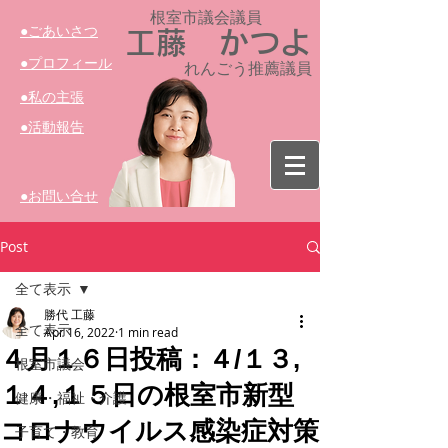
根室市議会議員​
​●ごあいさつ
工藤 かつよ
​●プロフィール
れんごう推薦議員
​●私の主張
​●活動報告
​●お問い合せ
Post
全て表示
勝代 工藤
全て表示
Apr 16, 2022
1 min read
４月１６日投稿：４/１３,
根室市議会
１４,１５日の根室市新型
健康・福祉・介護
コロナウイルス感染症対策
子育て・教育