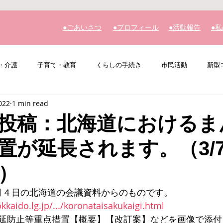
​●ごあいさつ
​●プロフィール
​●活動報告
​●
・介護
子育て・教育
くらしの手続き
市民活動
新型
022
1 min read
その他
私の主張
投稿：北海道におけるま
置が延長されます。（3/7～
）
月４日の北海道の会議資料からのものです。
kkaido.lg.jp/.../koronataisakukaigi.html
延防止等重点措置【概要】【改訂案】などを画像で添付