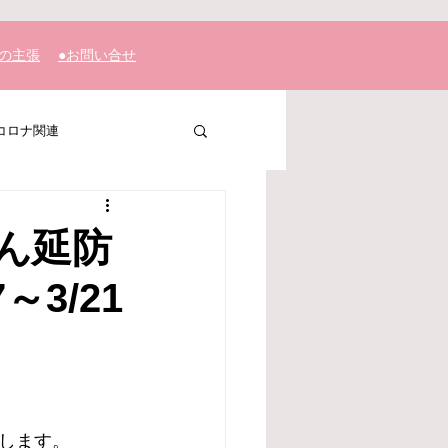
私の主張
​●お問い合せ
コロナ関連
ん延防
3/21
します。