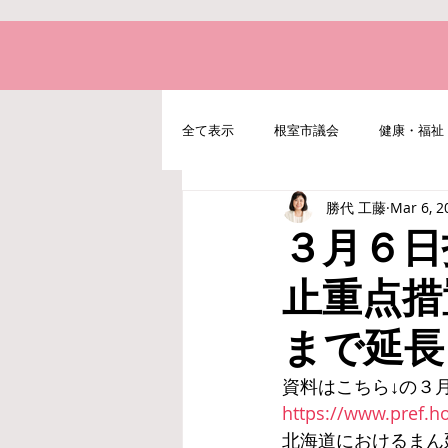
全て表示
根室市議会
健康・福祉
勝代 工藤
Mar 6, 2
地域経済・水産・農業
北方領土
３月６日
止重点措
まで延長
資料はこちら↓の３
https://www.pref.ho
北海道におけるまん