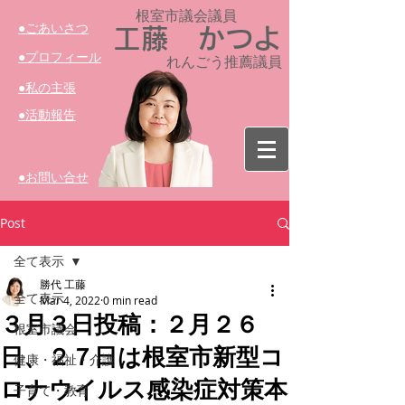
根室市議会議員​
​●ごあいさつ
工藤 かつよ
​●プロフィール
れんごう推薦議員
​●私の主張
​●活動報告
​●お問い合せ
Post
全て表示
勝代 工藤
全て表示
Mar 4, 2022
0 min read
３月３日投稿：２月２６
根室市議会
日、２７日は根室市新型コ
健康・福祉・介護
ロナウイルス感染症対策本
子育て・教育