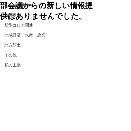
部会議からの新しい情報提
くらしの手続き
供はありませんでした。
市民活動
新型コロナ関連
地域経済・水産・農業
北方領土
その他
私の主張