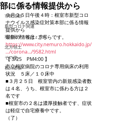
部に係る情報提供から
くらしの手続き
３月２５日午後４時：根室市新型コロ
市民活動
ナウイルス感染症対策本部に係る情報
新型コロナ関連
提供から
地域経済・水産・農業
最新の情報は↓こちらです。
https://www.city.nemuro.hokkaido.jp/
北方領土
.../corona.../9582.html
その他
【 3/25　PM4:00 】
市立根室病院のコロナ専用病床の利用
私の主張
状況　５床／１０床中
■３月２５日　根室管内の新規感染者数
は４名、うち、根室市に係わる方は２
名です
■根室市の２名は濃厚接触者です、症状
は軽症で自宅療養中です。
（了）