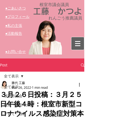
根室市議会議員​
​●ごあいさつ
工藤 かつよ
​●プロフィール
れんごう推薦議員
​●私の主張
​●活動報告
​●お問い合せ
Post
全て表示
勝代 工藤
全て表示
Mar 26, 2022
1 min read
３月２６日投稿：３月２５
根室市議会
日午後４時：根室市新型コ
健康・福祉・介護
ロナウイルス感染症対策本
子育て・教育