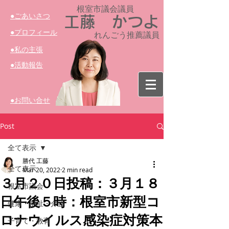
根室市議会議員​
​●ごあいさつ
工藤 かつよ
​●プロフィール
れんごう推薦議員
​●私の主張
​●活動報告
​●お問い合せ
Post
全て表示
勝代 工藤
全て表示
Mar 20, 2022
2 min read
３月２０日投稿：３月１８
根室市議会
日午後５時：根室市新型コ
健康・福祉・介護
ロナウイルス感染症対策本
子育て・教育