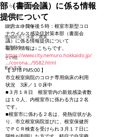
部（書面会議）に係る情報
くらしの手続き
提供について
市民活動
３月１８日午後５時：根室市新型コロ
新型コロナ関連
ナウイルス感染症対策本部（書面会
地域経済・水産・農業
議）に係る情報提供について
北方領土
最新の情報は↓こちらです。
https://www.city.nemuro.hokkaido.jp/
その他
.../corona.../9582.html
私の主張
【 3/18 PM5:00 】
市立根室病院のコロナ専用病床の利用
状況　3床／１０床中
■３月１８日　根室管内の新規感染者数
は１０人、内根室市に係わる方は２名
です。
■根室市に係わる２名は、発熱症状があ
り、市立根室病院並びに、根室保健所
でＰＣＲ検査を受けられ３月１７日に
陽性が判明した方です。軽症で自宅療