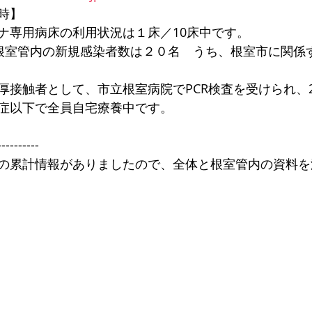
時】
ナ専用病床の利用状況は１床／10床中です。
根室管内の新規感染者数は２０名　うち、根室市に関係
厚接触者として、市立根室病院でPCR検査を受けられ、2
症以下で全員自宅療養中です。
----------
の累計情報がありましたので、全体と根室管内の資料を