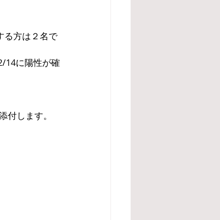
する方は２名で
/14に陽性が確
添付します。