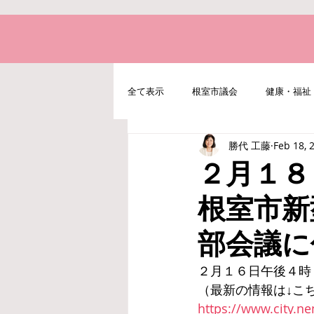
全て表示
根室市議会
健康・福祉
勝代 工藤
Feb 18, 
地域経済・水産・農業
北方領土
２月１８
根室市新
部会議に
２月１６日午後４時
（最新の情報は↓こ
https://www.city.ne