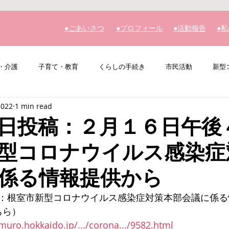
​●ごあいさつ
​●プロフィール
​●活動報告
​●
・介護
子育て・教育
くらしの手続き
市民活動
新型
2022
1 min read
その他
私の主張
日投稿：２月１６日午後
型コロナウイルス感染症
係る情報提供から
：根室市新型コロナウイルス感染症対策本部会議に係る
ちら）
muro.hokkaido.jp/.../corona.../9582.html