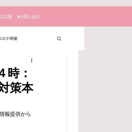
私の主張
​●お問い合せ
コロナ関連
４時：
対策本
情報提供から