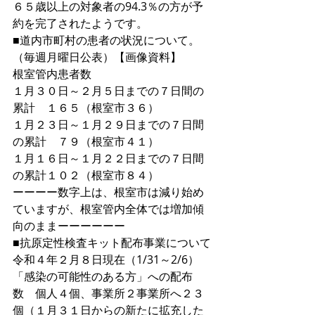
６５歳以上の対象者の94.3％の方が予
約を完了されたようです。
■道内市町村の患者の状況について。
（毎週月曜日公表）【画像資料】
根室管内患者数
１月３０日～２月５日までの７日間の
累計　１６５（根室市３６）
１月２３日～１月２９日までの７日間
の累計　７９（根室市４１）
１月１６日～１月２２日までの７日間
の累計１０２（根室市８４）
ーーーー数字上は、根室市は減り始め
ていますが、根室管内全体では増加傾
向のままーーーーーー
■抗原定性検査キット配布事業について
令和４年２月８日現在（1/31～2/6）
「感染の可能性のある方」への配布
数　個人４個、事業所２事業所へ２３
個（１月３１日からの新たに拡充した