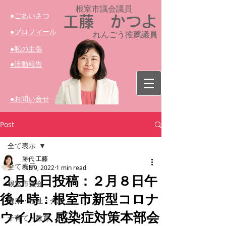
根室市議会議員​
​●ごあいさつ
工藤 かつよ
​●プロフィール
れんごう推薦議員
​●私の主張
​●活動報告
​●お問い合せ
Post
全て表示
勝代 工藤
全て表示
Feb 9, 2022
1 min read
２月９日投稿：２月８日午
根室市議会
後４時：根室市新型コロナ
健康・福祉・介護
ウイルス感染症対策本部会
子育て・教育