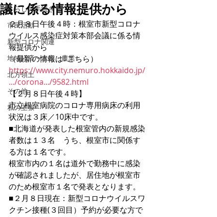
議に係る情報提供から
くらしの手続き
２月８日午後４時：根室市新型コロナ
市民活動
ウイルス感染症対策本部会議に係る情
新型コロナ関連
報提供から
地域経済・水産・農業
（最新の情報は↓こちら）
https://www.city.nemuro.hokkaido.jp/
北方領土
.../corona.../9582.html
その他
【２月８日午後４時】
市立根室病院のコロナ専用病床の利用
私の主張
状況は３床／10床中です。
■北海道が発表した根室管内の新規感染
者数は１３名　うち、根室市に関係す
る方は１名です。
根室市内の１名は道外で勤務中に感染
が確認されましたが、居住地が根室市
のため根室市１名で発表となります。
■２月８日現在：新型コロナウイルスワ
クチン接種(３回目）予約が必要な方で