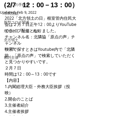
（2/7 12：00－13：00）
くらしの手続き
Updated:
Feb 9, 2022
市民活動
2022「北方領土の日」根室管内住民大
新型コロナ関連
会は２月７日正午12：00よりYouTube
でライブ配信となりました。
地域経済・水産・農業
チャンネル名：北隣協「原点の声」チ
北方領土
ャンネル
その他
検索で探すときはYoutube内で「北隣
協」「原点の声」で検索していただく
私の主張
と見つかりやすいです。
２月７日
時間は12：00～13：00です
【内容】
1.内閣総理大臣・外務大臣挨拶（投
映）
2.開会のことば
3.主催者紹介
4.主催者挨拶