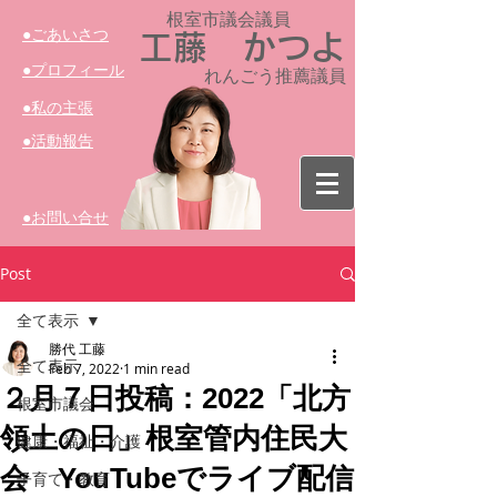
根室市議会議員​
​●ごあいさつ
工藤 かつよ
​●プロフィール
れんごう推薦議員
​●私の主張
​●活動報告
​●お問い合せ
Post
全て表示
勝代 工藤
全て表示
Feb 7, 2022
1 min read
２月７日投稿：2022「北方
根室市議会
領土の日」根室管内住民大
健康・福祉・介護
会 YouTubeでライブ配信
子育て・教育