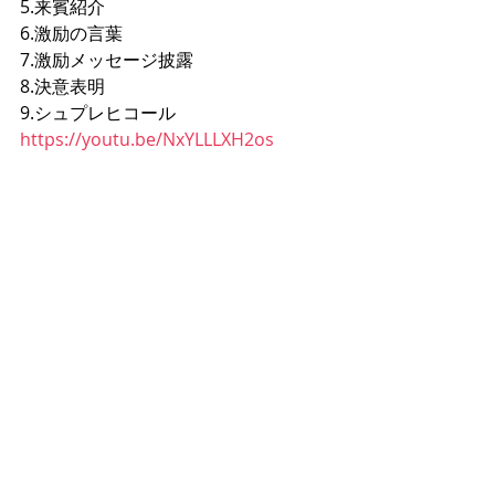
5.来賓紹介
6.激励の言葉
7.激励メッセージ披露
8.決意表明
9.シュプレヒコール
https://youtu.be/NxYLLLXH2os
北方領土