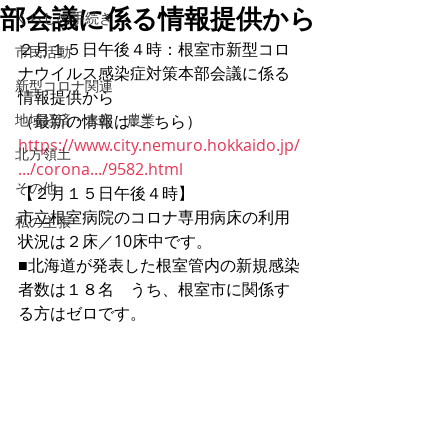
部会議に係る情報提供から
くらしの手続き
２月１５日午後４時：根室市新型コロ
市民活動
ナウイルス感染症対策本部会議に係る
新型コロナ関連
情報提供から
地域経済・水産・農業
（最新の情報は↓こちら）
https://www.city.nemuro.hokkaido.jp/
北方領土
.../corona.../9582.html
その他
【２月１５日午後４時】
市立根室病院のコロナ専用病床の利用
私の主張
状況は２床／10床中です。
■北海道が発表した根室管内の新規感染
者数は１８名　うち、根室市に関係す
る方はゼロです。