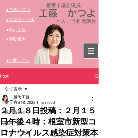
根室市議会議員​
​●ごあいさつ
工藤 かつよ
​●プロフィール
れんごう推薦議員
​●私の主張
​●活動報告
​●お問い合せ
Post
全て表示
勝代 工藤
全て表示
Feb 18, 2022
1 min read
２月１８日投稿：２月１５
根室市議会
日午後４時：根室市新型コ
健康・福祉・介護
ロナウイルス感染症対策本
子育て・教育