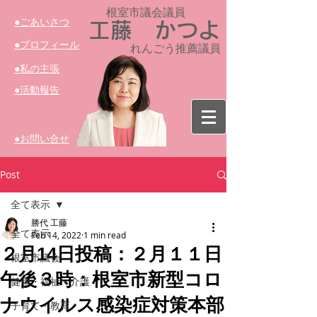
根室市議会議員​
​●ごあいさつ
工藤 かつよ
​●プロフィール
れんごう推薦議員
​●私の主張
​●活動報告
​●お問い合せ
Post
全て表示
勝代 工藤
全て表示
Feb 14, 2022
1 min read
２月14日投稿：２月１１日
根室市議会
午後３時：根室市新型コロ
健康・福祉・介護
ナウイルス感染症対策本部
子育て・教育