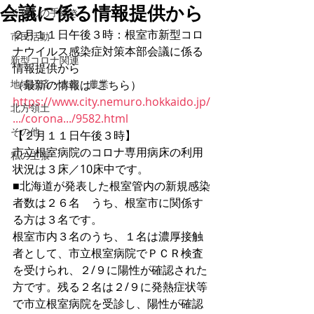
会議に係る情報提供から
くらしの手続き
２月１１日午後３時：根室市新型コロ
市民活動
ナウイルス感染症対策本部会議に係る
新型コロナ関連
情報提供から
地域経済・水産・農業
（最新の情報は↓こちら）
https://www.city.nemuro.hokkaido.jp/
北方領土
.../corona.../9582.html
その他
【２月１１日午後３時】
市立根室病院のコロナ専用病床の利用
私の主張
状況は３床／10床中です。
■北海道が発表した根室管内の新規感染
者数は２６名　うち、根室市に関係す
る方は３名です。
根室市内３名のうち、１名は濃厚接触
者として、市立根室病院でＰＣＲ検査
を受けられ、２/９に陽性が確認された
方です。残る２名は２/９に発熱症状等
で市立根室病院を受診し、陽性が確認