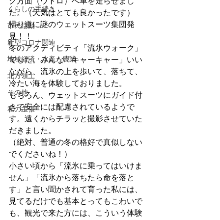
ク方面（ウトロ）へ車を走らせまし
くらしの手続き
た。（天気はとても良かったです）
帰り道に謎のウェットスーツ集団発
市民活動
見！！
新型コロナ関連
冬のアクティビティ「流氷ウォーク」
地域経済・水産・農業
でした。みんな「キャーキャー」いい
ながら、流氷の上を歩いて、落ちて、
北方領土
冷たい海を体験しておりました。
その他
もちろん、ウェットスーツにガイド付
きで安全には配慮されているようで
私の主張
す。遠くからチラッと撮影させていた
だきました。
（絶対、普通の冬の格好で真似しない
でくださいね！）
小さい頃から「流氷に乗ってはいけま
せん」「流氷から落ちたら命を落と
す」と言い聞かされて育った私には、
見てるだけでも基本とってもこわいで
も、観光で来た方には、こういう体験