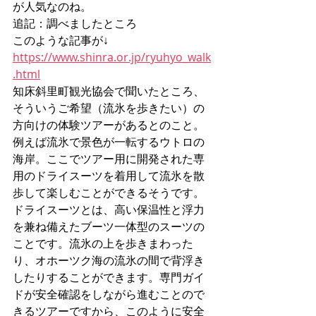
が人気なのね。
追記：調べましたところ
このような記事が↓
https://www.shinra.or.jp/ryuhyo_walk
.html
知床斜里町観光協会で聞いたところ、
そういうご希望（流氷を歩きたい）の
方向けの体験ツアーがあるとのこと。
例えば流氷で景色が一転するウトロの
海岸。ここでツアー用に開発された専
用のドライスーツを着用して流氷を散
歩して楽しむことができるそうです。
ドライスーツとは、高い保温性と浮力
を兼ね備えたブーツ一体型のスーツの
ことです。流氷の上を歩きまわった
り、オホーツク海の流氷の間で背浮き
したりすることができます。専門ガイ
ドが安全確認をしながら進むことので
きるツアーですから、このように安全