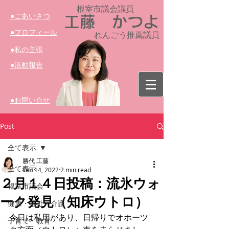
根室市議会議員​
​●ごあいさつ
工藤 かつよ
​●プロフィール
れんごう推薦議員
​●私の主張
​●活動報告
​●お問い合せ
Post
全て表示
勝代 工藤
全て表示
Feb 14, 2022
2 min read
２月１４日投稿：流氷ウォ
根室市議会
ーク発見（知床ウトロ）
健康・福祉・介護
今日は私用があり、日帰りでオホーツ
子育て・教育