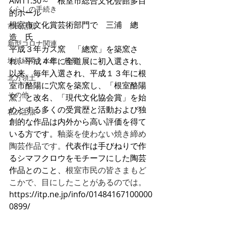
AM11:30～　根室市総合文化会館多目
くらしの手続き
的ホール
根室市文化賞芸術部門で　三浦　總
市民活動
造　氏　
新型コロナ関連
平成３年ガス窯　「總窯」を築窯さ
地域経済・水産・農業
れ、平成４年に全道展に初入選され、
以来、毎年入選され、平成１３年に根
北方領土
室市酪陽に穴窯を築窯し、「根室酪陽
その他
窯」と改名、「現代文化協会賞」を始
めとする多くの受賞歴と活動および独
私の主張
創的な作品は内外から高い評価を得て
いる方です。
釉薬を使わない焼き締め
陶芸作品です。
代表作は手びねりで作
るシマフクロウをモチーフにした陶芸
作品とのこと、
根室市民の皆さまもど
こかで、目にしたことがあるのでは。
https://itp.ne.jp/info/01484167100000
0899/