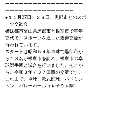
ーーーーーーーーーーーーーーーーー
ーーーーーーーーーーーーーーー
●１１月27日、２８日、黒部市とのスポ
ーツ交歓会　
姉妹都市富山県黒部市と根室市で毎年
交代で、スポーツを通した親善交流が
行われています。
スタートは昭和５４年卓球で黒部市か
ら１３名が根室市を訪れ、根室市の卓
球選手団と試合を行いました。そこか
ら、令和３年で３７回目の交流です。
これまで、卓球、軟式庭球、バドミン
トン、バレーボール（女子９人制）、
柔道・剣道、軟式野球、ゲートボー
ル、ソフトボール、駅伝、水泳、バス
ケットボール、ラグビー、サイクリン
グ、パークゴルフ、サッカー、ボウリ
ング、ニュースポーツ、が行われたよ
うです。