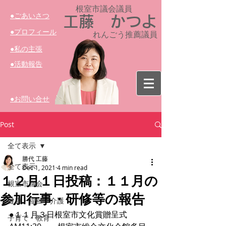
根室市議会議員​
​●ごあいさつ
工藤 かつよ
​●プロフィール
れんごう推薦議員
​●私の主張
​●活動報告
​●お問い合せ
Post
全て表示
勝代 工藤
全て表示
Dec 1, 2021
4 min read
１２月１日投稿：１１月の
根室市議会
参加行事・研修等の報告
健康・福祉・介護
●１１月３日根室市文化賞贈呈式　
子育て・教育