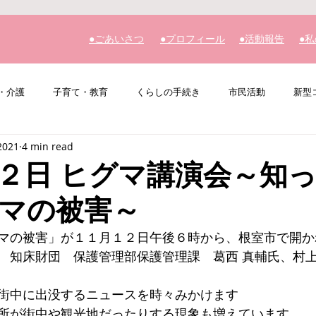
​●ごあいさつ
​●プロフィール
​●活動報告
​●
・介護
子育て・教育
くらしの手続き
市民活動
新型
2021
4 min read
その他
私の主張
２日 ヒグマ講演会～知
マの被害～
マの被害」が１１月１２日午後６時から、根室市で開か
　知床財団　保護管理部保護管理課　葛西 真輔氏、村上
街中に出没するニュースを時々みかけます
所が街中や観光地だったりする現象も増えています。