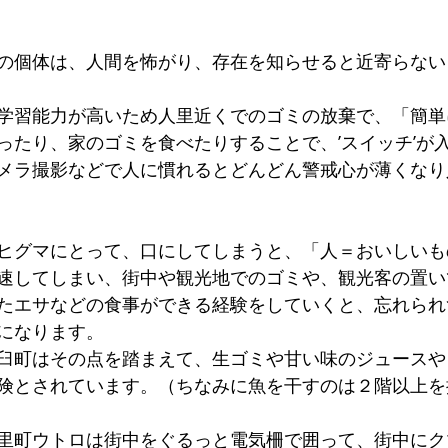
の個体は、人間を怖がり、存在を知らせると近寄らない
学習能力が高いため人里近くでのゴミの放棄で、「簡単
ったり、家のゴミを食べたりすることで、’スイッチ’が
メラ撮影などで人に慣れるとどんどん警戒心が薄くなり
ヒグマにとって、口にしてしまうと、「人＝おいしいも
速してしまい、街中や観光地でのゴミや、観光客の置い
たエサなどの食事ができる経験をしていくと、忘れられ
になります。
臼町はその点を踏まえて、生ゴミや甘い味のジュースや
険とされています。（ちなみに魚を干すのは２階以上を
里町ウトロは街中をぐるっと電気柵で囲って、街中にク