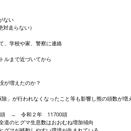
がない
（絶対走らない）
て、学校や家、警察に連絡
トルまで近づいてから
没が増えたのか？
駆除」が行われなくなったこと等も影響し熊の頭数が増
0頭　→　令和２年　11700頭　
全道のヒグマ生息数はおおむね増加傾向
ヒグマが移動しやすい環境が生まれている