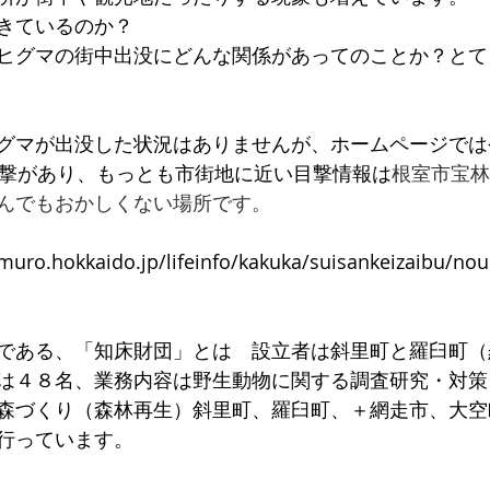
きているのか？
ヒグマの街中出没にどんな関係があってのことか？とて
グマが出没した状況はありませんが、ホームページでは
目撃があり、もっとも市街地に近い目撃情報は
根室市宝林
んでもおかしくない場所です。
muro.hokkaido.jp/lifeinfo/kakuka/suisankeizaibu/nou
である、「知床財団」とは　設立者は斜里町と羅臼町（羅
は４８名、業務内容は野生動物に関する調査研究・対策
森づくり（森林再生）斜里町、羅臼町、＋網走市、大空
行っています。