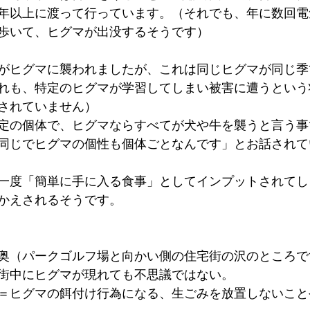
年以上に渡って行っています。（それでも、年に数回電
歩いて、ヒグマが出没するそうです）
がヒグマに襲われましたが、これは同じヒグマが同じ季
れも、特定のヒグマが学習してしまい被害に遭うという
されていません）
定の個体で、ヒグマならすべてが犬や牛を襲うと言う事
同じでヒグマの個性も個体ごとなんです」とお話されて
一度「簡単に手に入る食事」としてインプットされてし
かえされるそうです。
奥（パークゴルフ場と向かい側の住宅街の沢のところで
街中にヒグマが現れても不思議ではない。
＝ヒグマの餌付け行為になる、生ごみを放置しないこと