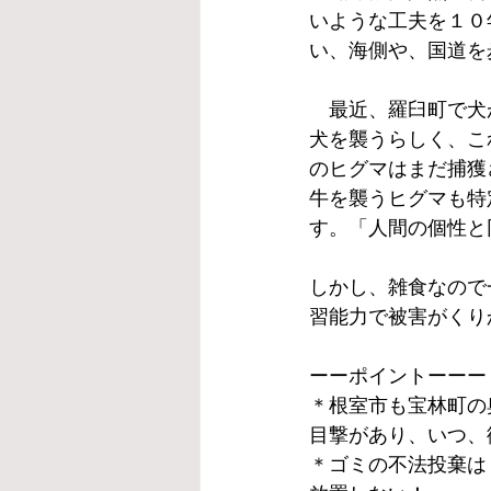
いような工夫を１０
い、海側や、国道を
　最近、羅臼町で犬
犬を襲うらしく、こ
のヒグマはまだ捕獲
牛を襲うヒグマも特
す。「人間の個性と
しかし、雑食なので
習能力で被害がくり
ーーポイントーーー
＊根室市も宝林町の
目撃があり、いつ、
＊ゴミの不法投棄は