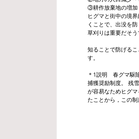
③耕作放棄地の増加
ヒグマと街中の境界
くことで、出没を防
草刈りは重要だそう
知ることで防げるこ
す。
＊1説明　春グマ駆
捕獲奨励制度。 残
が容易なためヒグマ
たことから，この制