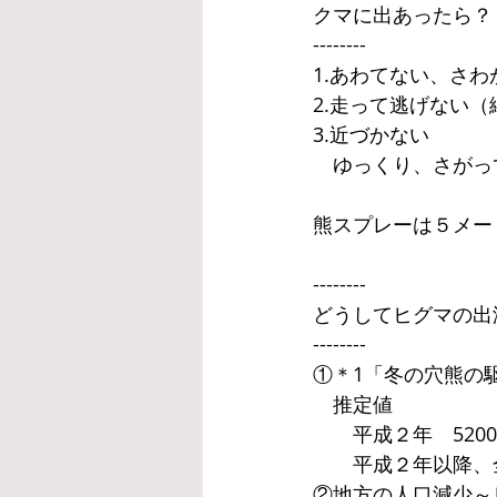
クマに出あったら？
--------
1.あわてない、さわ
2.走って逃げない
3.近づかない
　ゆっくり、さがっ
熊スプレーは５メー
--------
どうしてヒグマの出
--------
①＊1「冬の穴熊の
　推定値
　　平成２年　520
　　平成２年以降、
②地方の人口減少～