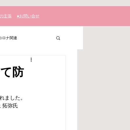
私の主張
​●お問い合せ
コロナ関連
って防
れました。
 拓弥氏