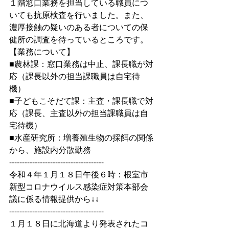
１階窓口業務を担当している職員につ
いても抗原検査を行いました。また、
濃厚接触の疑いのある者についての保
健所の調査を待っているところです。
【業務について】
■農林課：窓口業務は中止、課長職が対
応（課長以外の担当課職員は自宅待
機）
■子どもこそだて課：主査・課長職で対
応（課長、主査以外の担当課職員は自
宅待機）
■水産研究所：増養殖生物の採餌の関係
から、施設内分散勤務
-------------------------------------
令和４年１月１８日午後６時：根室市
新型コロナウイルス感染症対策本部会
議に係る情報提供から↓↓
-------------------------------------
１月１８日に北海道より発表されたコ