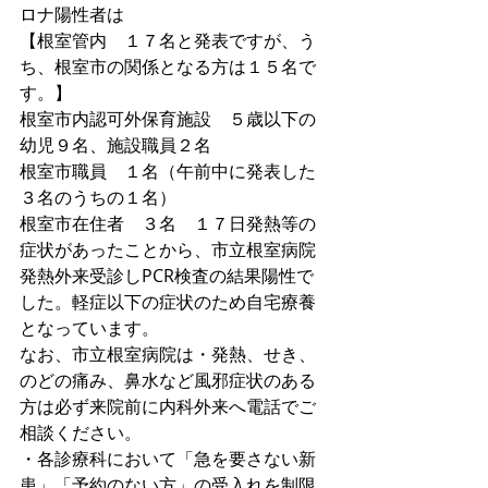
ロナ陽性者は
【根室管内　１７名と発表ですが、う
ち、根室市の関係となる方は１５名で
す。】
根室市内認可外保育施設　５歳以下の
幼児９名、施設職員２名
根室市職員　１名（午前中に発表した
３名のうちの１名）
根室市在住者　３名　１７日発熱等の
症状があったことから、市立根室病院
発熱外来受診しPCR検査の結果陽性で
した。軽症以下の症状のため自宅療養
となっています。
なお、市立根室病院は・発熱、せき、
のどの痛み、鼻水など風邪症状のある
方は必ず来院前に内科外来へ電話でご
相談ください。
・各診療科において「急を要さない新
患」「予約のない方」の受入れを制限