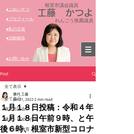
根室市議会議員​
​●ごあいさつ
工藤 かつよ
​●プロフィール
れんごう推薦議員
​●私の主張
​●活動報告
​●お問い合せ
Post
全て表示
勝代 工藤
全て表示
Jan 21, 2022
2 min read
１月１８日投稿：令和４年
根室市議会
１月１８日午前９時、と午
健康・福祉・介護
後６時、根室市新型コロナ
子育て・教育