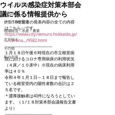
ウイルス感染症対策本部会
くらしの手続き
議に係る情報提供から
市民活動
＊1/18根室市の発表内容の全ての内容
新型コロナ関連
はこちら↓↓です。
地域経済・水産・農業
https://www.city.nemuro.hokkaido.jp/
北方領土
.../corona.../9582.html
-------------------------------------
その他
１月１８日午後６時現在の市立根室病
私の主張
院におけるコロナ専用病床の利用状況
（４床／１０床中）※現在の病床利用
率は４０％
令和４年１月１日～１８日まで報告し
ている根室管内の陽性者数の合計は２
５名です。
＊濃厚接触者は40件になろうとしてい
ます。（１/１８対策本部会議報告文書
より）
-------------------------------------