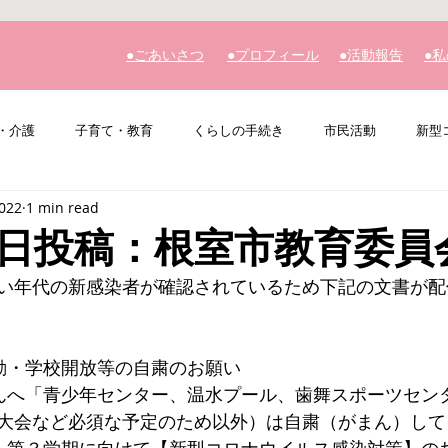
​●ごあいさつ
​●プロフィール
​●活動報告
​●
・介護
子育て・教育
くらしの手続き
市民活動
新型
2022
1 min read
その他
私の主張
日投稿：根室市教育委員
い年代の新感染者が確認されているため下記の文書が配
動・学校開放等の自粛のお願い
んへ「青少年センター、温水プール、歯舞スポーツセン
大会など必須な予定のため以外）は自粛（がまん）して