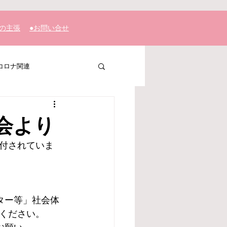
私の主張
​●お問い合せ
コロナ関連
会より
付されていま
ター等」社会体
ください。