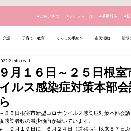
​●ごあいさつ
​●プロフィール
​●活動報告
​●
・介護
子育て・教育
くらしの手続き
市民活動
新型
2022
2 min read
その他
私の主張
９月１６日～２５日根室
イルス感染症対策本部会
ら
～２５日根室市新型コロナウイルス感染症対策本部会議
規感染者数の減少傾向が続いています。
も、９月１９日に、６月２４日（道発表）以来８７日ぶ