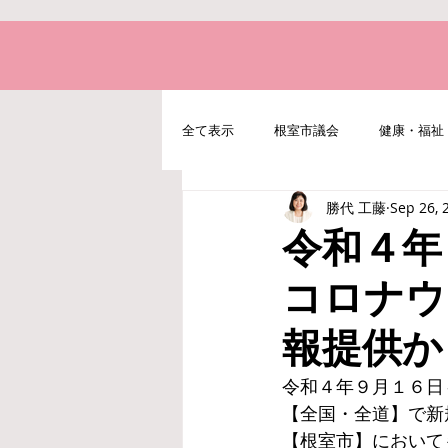
全て表示
根室市議会
健康・福祉
勝代 工藤
Sep 26, 
地域経済・水産・農業
北方領土
令和４年
コロナウ
報提供か
令和４年９月１６日
【全国・全道】で新
【根室市】において