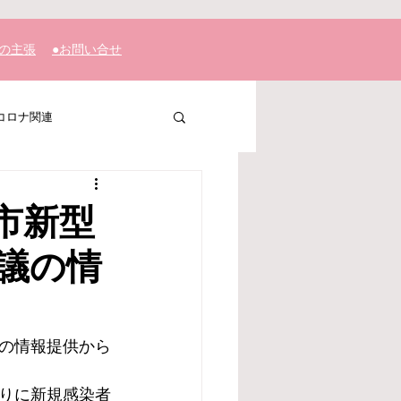
私の主張
​●お問い合せ
コロナ関連
市新型
議の情
の情報提供から
りに新規感染者