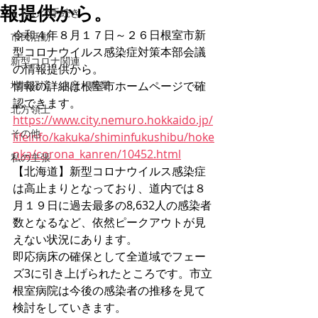
報提供から。
くらしの手続き
令和４年８月１７日～２６日根室市新
市民活動
型コロナウイルス感染症対策本部会議
新型コロナ関連
の情報提供から。
地域経済・水産・農業
情報の詳細は根室市ホームページで確
認できます。
北方領土
https://www.city.nemuro.hokkaido.jp/
その他
lifeinfo/kakuka/shiminfukushibu/hoke
nka/corona_kanren/10452.html
私の主張
【北海道】新型コロナウイルス感染症
は高止まりとなっており、道内では８
月１９日に過去最多の8,632人の感染者
数となるなど、依然ピークアウトが見
えない状況にあります。
即応病床の確保として全道域でフェー
ズ3に引き上げられたところです。市立
根室病院は今後の感染者の推移を見て
検討をしていきます。