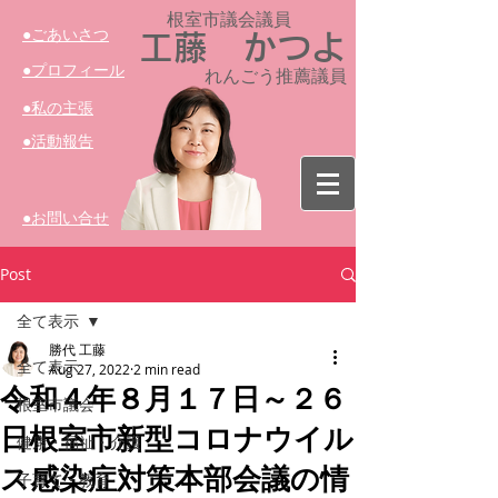
根室市議会議員​
​●ごあいさつ
工藤 かつよ
​●プロフィール
れんごう推薦議員
​●私の主張
​●活動報告
​●お問い合せ
Post
全て表示
勝代 工藤
全て表示
Aug 27, 2022
2 min read
令和４年８月１７日～２６
根室市議会
日根室市新型コロナウイル
健康・福祉・介護
ス感染症対策本部会議の情
子育て・教育