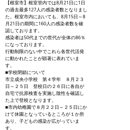
【根室市】根室管内では8月21日に1日
の過去最多127人の感染者数となりまし
た。根室市内においても、8月15日～8
月21日の期間に160人の感染者数を確
認しております。
感染者は50代までの世代が全体の86％
になっております。
行動制限のない中でこれら各世代活発
に動かれたことが顕著に表れていま
す。
■学校閉鎖について　
市立成央小学校　第４学年　８月２３
日～２５日　登校日の２６日に各自が
自宅で抗原検査を実施し陰性を確認し
た上で登校となります。
■市内幼稚園で８月２２日～２５日にか
けて休園となっているところが１か所
あり、子どもの感染が広がっていま
す。