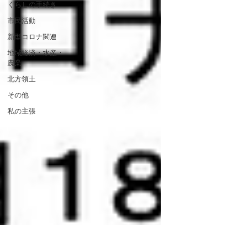
くらしの手続き
市民活動
新型コロナ関連
地域経済・水産・
農業
北方領土
その他
私の主張