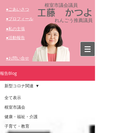
根室市議会議員​
​●ごあいさつ
工藤 かつよ
​●プロフィール
れんごう推薦議員
​●私の主張
​●活動報告
​●お問い合せ
報告Blog
新型コロナ関連
全て表示
根室市議会
健康・福祉・介護
子育て・教育